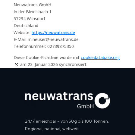
Neuwatrans GmbH
In der Bleielsbach 1
57234 Wilnsdorf
Deutschland
Website:
https://neuwatrans.de
E-Mail:
m.neuser@
neuwatrans.de
Telefonnummer: 02739875350
Diese Cookie-Richtlinie wurde mit
cookiedatabase.org
am 23. Januar 2026 synchronisiert.
24/7 erreichbar – von 50g bis 100 Tonnen.
Regional, national, weltweit.